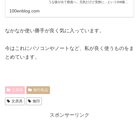
うな咳が出て救急へ。元気だけど安静に…というGW後
半。前半に1か所だけ出掛けて、あとは近場のショッピン
グモールだけという地味なGWになり...
100enblog.com
なかなか使い勝手が良く気に入っています。
今はこれにパソコンやノートなど、私が良く使うものをま
とめています。
文房具
無印良品
文房具
無印
スポンサーリンク