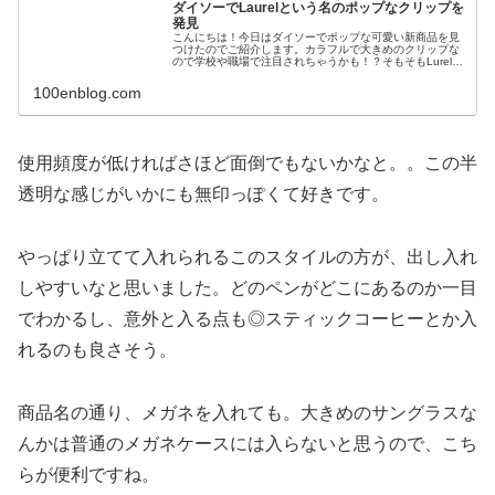
ダイソーでLaurelという名のポップなクリップを
発見
こんにちは！今日はダイソーでポップな可愛い新商品を見
つけたのでご紹介します。カラフルで大きめのクリップな
ので学校や職場で注目されちゃうかも！？そもそもLurelっ
て何？クリップの説明の前にLaurelって何なのよ、という
ところから。最初にこ...
100enblog.com
使用頻度が低ければさほど面倒でもないかなと。。この半
透明な感じがいかにも無印っぽくて好きです。
やっぱり立てて入れられるこのスタイルの方が、出し入れ
しやすいなと思いました。どのペンがどこにあるのか一目
でわかるし、意外と入る点も◎スティックコーヒーとか入
れるのも良さそう。
商品名の通り、メガネを入れても。大きめのサングラスな
んかは普通のメガネケースには入らないと思うので、こち
らが便利ですね。