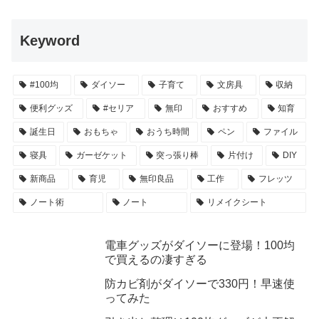
Keyword
#100均
ダイソー
子育て
文房具
収納
便利グッズ
#セリア
無印
おすすめ
知育
誕生日
おもちゃ
おうち時間
ペン
ファイル
寝具
ガーゼケット
突っ張り棒
片付け
DIY
新商品
育児
無印良品
工作
フレッツ
ノート術
ノート
リメイクシート
電車グッズがダイソーに登場！100均
で買えるの凄すぎる
防カビ剤がダイソーで330円！早速使
ってみた